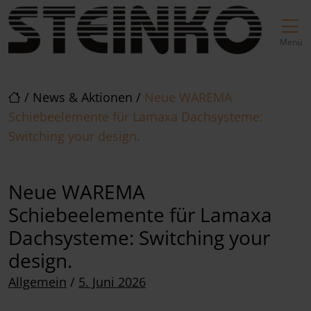
Direkt zur Top-Navigation
Direkt zur Hauptnavigation
Zum Inhalt springen
Direkt zum Footer
Hauptnavigation
Menü
/
News & Aktionen
/
Neue WAREMA
Schiebeelemente für Lamaxa Dachsysteme:
Switching your design.
Neue WAREMA
Schiebeelemente für Lamaxa
Dachsysteme: Switching your
design.
Posted on
Allgemein
/
5. Juni 2026