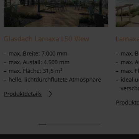
Glasdach Lamaxa L50 View
Lamaxa 
max. Breite: 7.000 mm
max. B
max. Ausfall: 4.500 mm
max. A
max. Fläche: 31,5 m²
max. F
helle, lichtdurchflutete Atmosphäre
ideal 
versch
Produktdetails
Produktd