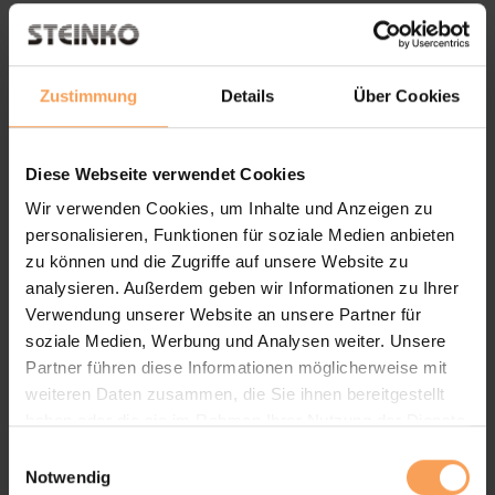
Schiebeläden aus Holz und
Aluminium
Zustimmung
Details
Über Cookies
Diese Webseite verwendet Cookies
Wir verwenden Cookies, um Inhalte und Anzeigen zu
personalisieren, Funktionen für soziale Medien anbieten
zu können und die Zugriffe auf unsere Website zu
analysieren. Außerdem geben wir Informationen zu Ihrer
Die Schiebeläden bieten
zahlreiche Design- und
Verwendung unserer Website an unsere Partner für
soziale Medien, Werbung und Analysen weiter. Unsere
Materialvarianten
. Pflegeleichte Design-Dekore,
Partner führen diese Informationen möglicherweise mit
Echtholz oder Aluminium in RAL-Farben – passen
weiteren Daten zusammen, die Sie ihnen bereitgestellt
Sie den Außenbereich an Ihren eigenen Stil an.
haben oder die sie im Rahmen Ihrer Nutzung der Dienste
gesammelt haben.
E
Notwendig
i