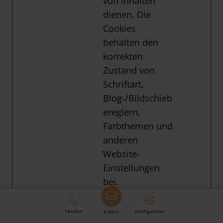
von Inhalten
dienen. Die
Cookies
behalten den
korrekten
Zustand von
Schriftart,
Blog-/Bildschieb
ereglern,
Farbthemen und
anderen
Website-
Einstellungen
bei.
tAE
www.stei
Dieses Cookie
Bestä
Telefon
Konfigurator
E-Mail
nko.de
ist mit einem
ndig