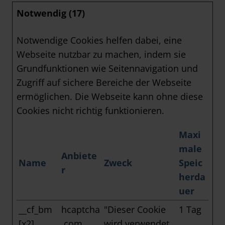
Notwendig (17)
Notwendige Cookies helfen dabei, eine
Webseite nutzbar zu machen, indem sie
Grundfunktionen wie Seitennavigation und
Zugriff auf sichere Bereiche der Webseite
ermöglichen. Die Webseite kann ohne diese
Cookies nicht richtig funktionieren.
Maxi
male
Anbiete
Name
Zweck
Speic
r
herda
uer
__cf_bm
hcaptcha
"Dieser Cookie
1 Tag
[x2]
.com
wird verwendet,