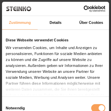
weitergeleitet werden können. Sollte dagegen
keinem Tool zugestimmt worden sein, wird
auch der Google TagManager nicht verwendet.
Zustimmung
Details
Über Cookies
hCaptcha
Diese Webseite verwendet Cookies
Diese Webseite nutzt auf Grundlage des
Wir verwenden Cookies, um Inhalte und Anzeigen zu
berechtigten Interesses gemäß Art. 6 Abs. 1 lit.
personalisieren, Funktionen für soziale Medien anbieten
f DSGVO die Dienste von hCaptcha, einem
zu können und die Zugriffe auf unsere Website zu
Angebot der Intuition Machines, Inc. („hCap-
analysieren. Außerdem geben wir Informationen zu Ihrer
tcha“). hCaptcha verwendet Cookies und
Verwendung unserer Website an unsere Partner für
vergleichbare Technologien, um zu
soziale Medien, Werbung und Analysen weiter. Unsere
unterscheiden, ob Eingaben auf dieser
Partner führen diese Informationen möglicherweise mit
weiteren Daten zusammen, die Sie ihnen bereitgestellt
Webseite durch Menschen oder automatisierte
haben oder die sie im Rahmen Ihrer Nutzung der Dienste
Programme („Bots“) erfolgen. Dabei werden
gesammelt haben.
E
Informationen wie Ihre IP-Adresse sowie
Notwendig
i