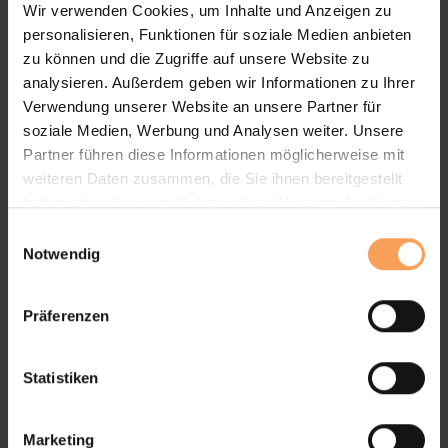
Wir verwenden Cookies, um Inhalte und Anzeigen zu
Alu-Jalousien
personalisieren, Funktionen für soziale Medien anbieten
zu können und die Zugriffe auf unsere Website zu
flexible Bedienung (Juun und Luna)
analysieren. Außerdem geben wir Informationen zu Ihrer
sichere Nutzung für Kinder
Verwendung unserer Website an unsere Partner für
freie Luftzirkulation
soziale Medien, Werbung und Analysen weiter. Unsere
hohe Materialqualität und Nachhaltigkeit
Partner führen diese Informationen möglicherweise mit
weiteren Daten zusammen, die Sie ihnen bereitgestellt
haben oder die sie im Rahmen Ihrer Nutzung der Dienste
gesammelt haben.
E
Vorteile unserer Jalousien
Notwendig
i
n
w
Präferenzen
i
l
l
Statistiken
i
Anpassbar an Fenster aller Formen und Größen.
g
Marketing