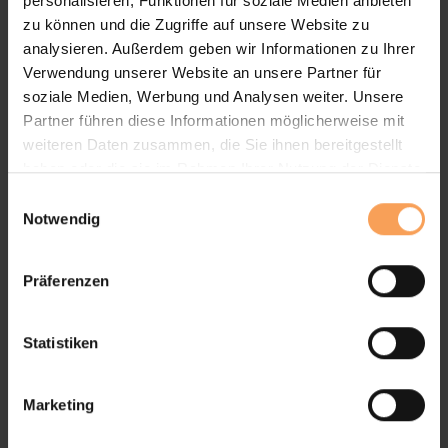
personalisieren, Funktionen für soziale Medien anbieten
frische Luft oder offene Türen verzichten. Hier
zu können und die Zugriffe auf unsere Website zu
setzt moderner Insektenschutz an….
analysieren. Außerdem geben wir Informationen zu Ihrer
Verwendung unserer Website an unsere Partner für
mehr erfahren
soziale Medien, Werbung und Analysen weiter. Unsere
Partner führen diese Informationen möglicherweise mit
weiteren Daten zusammen, die Sie ihnen bereitgestellt
haben oder die sie im Rahmen Ihrer Nutzung der Dienste
gesammelt haben.
E
Notwendig
i
n
w
Präferenzen
i
l
l
Statistiken
i
g
Marketing
u
Lamellendach für den Außenbereich
n