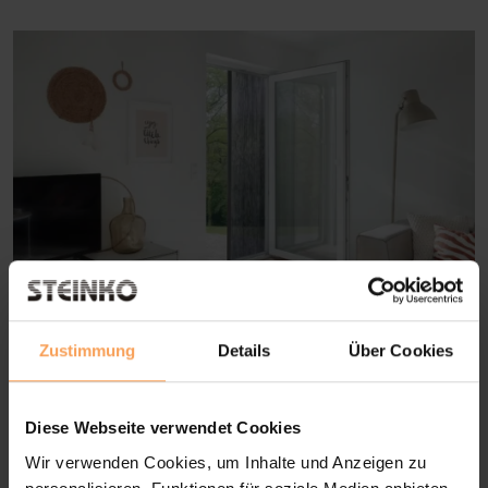
Zustimmung
Details
Über Cookies
Insektenschutz nach Maß
Sobald die warme Jahreszeit beginnt, werden
Diese Webseite verwendet Cookies
Insekten in vielen Haushalten zum täglichen
Wir verwenden Cookies, um Inhalte und Anzeigen zu
Begleiter. Gleichzeitig möchte niemand auf