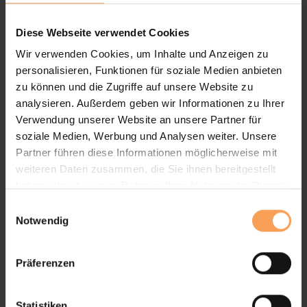
Geschäftsführer
Diese Webseite verwendet Cookies
Tätigkeiten:
Wir verwenden Cookies, um Inhalte und Anzeigen zu
Bauleitung, Techniker, Auftragsabwicklung
personalisieren, Funktionen für soziale Medien anbieten
Kontakt:
zu können und die Zugriffe auf unsere Website zu
Tel.: 05251-527515
analysieren. Außerdem geben wir Informationen zu Ihrer
E-Mail:
info@steinko.de
Verwendung unserer Website an unsere Partner für
soziale Medien, Werbung und Analysen weiter. Unsere
Partner führen diese Informationen möglicherweise mit
Oliver Holtz
weiteren Daten zusammen, die Sie ihnen bereitgestellt
haben oder die sie im Rahmen Ihrer Nutzung der Dienste
Bauleitung
gesammelt haben.
E
Notwendig
i
Tätigkeiten:
n
Bauleitung, Techniker, Auftragsabwicklung
w
Präferenzen
Kontakt:
i
Tel.: 05251-527515
l
E-Mail:
info@steinko.de
l
Statistiken