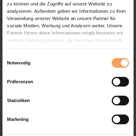
zu können und die Zugriffe auf unsere Website zu
analysieren. Außerdem geben wir Informationen zu Ihrer
Verwendung unserer Website an unsere Partner für
soziale Medien, Werbung und Analysen weiter. Unsere
Schwer entflammbares Gewebe
Partner führen diese Informationen möglicherweise mit
weiteren Daten zusammen, die Sie ihnen bereitgestellt
haben oder die sie im Rahmen Ihrer Nutzung der Dienste
gesammelt haben.
E
Notwendig
i
n
Vertikale und horizontale Anbringung möglich
w
Präferenzen
i
l
l
Statistiken
i
g
Marketing
u
n