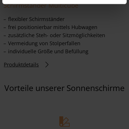
Schirmständer Multicube
flexibler Schirmständer
frei positionierbar mittels Hubwagen
zusätzliche Steh- oder Sitzmöglichkeiten
Vermeidung von Stolperfallen
individuelle Größe und Befüllung
Produktdetails
Vorteile unserer Sonnenschirme