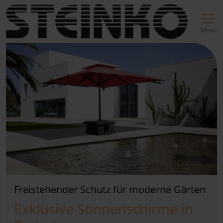
Direkt zur Top-Navigation
Direkt zur Hauptnavigation
Zum Inhalt springen
Direkt zum Footer
Hauptnavigation
Menü
Freistehender Schutz für moderne Gärten
Exklusive Sonnenschirme in