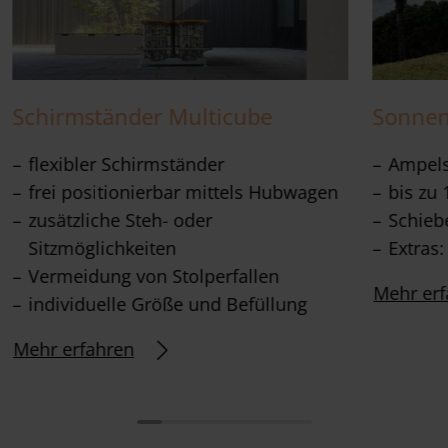
Schirmständer Multicube
Sonnen
flexibler Schirmständer
Ampel
frei positionierbar mittels Hubwagen
bis zu 
zusätzliche Steh- oder
Schieb
Sitzmöglichkeiten
Extras
Vermeidung von Stolperfallen
Mehr erf
individuelle Größe und Befüllung
Mehr erfahren