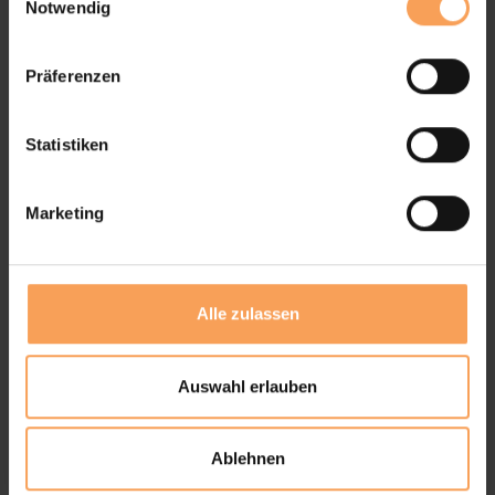
Notwendig
i
n
w
Präferenzen
i
l
l
Statistiken
i
g
Marketing
u
n
g
s
Alle zulassen
a
u
s
Auswahl erlauben
w
a
Ablehnen
h
l