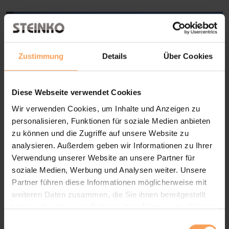
Zustimmung
Details
Über Cookies
Diese Webseite verwendet Cookies
Wir verwenden Cookies, um Inhalte und Anzeigen zu
personalisieren, Funktionen für soziale Medien anbieten
zu können und die Zugriffe auf unsere Website zu
analysieren. Außerdem geben wir Informationen zu Ihrer
Verwendung unserer Website an unsere Partner für
Sonnenschirme bieten flexiblen
soziale Medien, Werbung und Analysen weiter. Unsere
Schatten und schaffen einen
Partner führen diese Informationen möglicherweise mit
weiteren Daten zusammen, die Sie ihnen bereitgestellt
gemütlichen Platz zum Entspannen im
haben oder die sie im Rahmen Ihrer Nutzung der Dienste
Freien.
gesammelt haben.
E