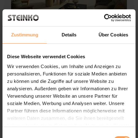
Zustimmung
Details
Über Cookies
Kindersicherheit
Einbruchschutz
Diese Webseite verwendet Cookies
Wir verwenden Cookies, um Inhalte und Anzeigen zu
Bei der Nutzung von innenliegendem
personalisieren, Funktionen für soziale Medien anbieten
Sonnenschutz besteht immer ein gewisses
zu können und die Zugriffe auf unsere Website zu
analysieren. Außerdem geben wir Informationen zu Ihrer
Risiko.
Kleinkinder
könnten sich
an den
Verwendung unserer Website an unsere Partner für
Schnur- und Kettenbedienungen verletzen
.
soziale Medien, Werbung und Analysen weiter. Unsere
Diese müssen deswegen nach DIN EN 13120
Partner führen diese Informationen möglicherweise mit
speziell
gesichert
und außerhalb der
weiteren Daten zusammen, die Sie ihnen bereitgestellt
Reichweite von Kindern gehalten werden.
haben oder die sie im Rahmen Ihrer Nutzung der Dienste
Bei WAREMA ist das Zubehör dafür
bereits
gesammelt haben.
E