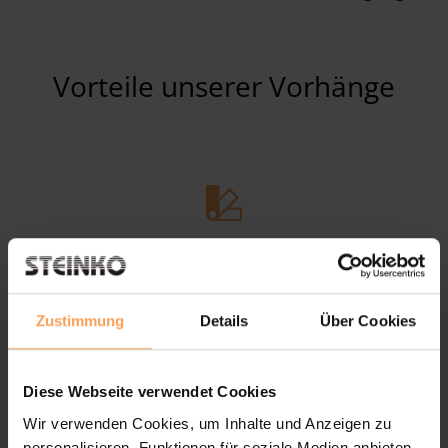
Vorteile unserer Vorhänge
Vielseitige Befestigungsmöglichkeiten:
Fensternischen, Wände und Decke
Zustimmung
Details
Über Cookies
Diese Webseite verwendet Cookies
Wir verwenden Cookies, um Inhalte und Anzeigen zu
Verschiedene Materialien wie Baumwolle, Seide,
personalisieren, Funktionen für soziale Medien anbieten