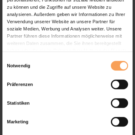
Leinen und Polyester
zu können und die Zugriffe auf unsere Website zu
analysieren. Außerdem geben wir Informationen zu Ihrer
Verwendung unserer Website an unsere Partner für
soziale Medien, Werbung und Analysen weiter. Unsere
Partner führen diese Informationen möglicherweise mit
weiteren Daten zusammen, die Sie ihnen bereitgestellt
haben oder die sie im Rahmen Ihrer Nutzung der Dienste
Individualisierbare Vorhänge mit Stickereien,
gesammelt haben.
E
Fotos oder Mustern
Notwendig
i
n
w
Präferenzen
i
l
l
Statistiken
Dekorative Details wie Bänder, Quasten oder
i
g
Kordeln möglich
Marketing
u
n