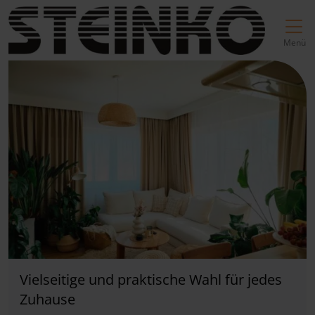
Direkt zur Top-Navigation
Direkt zur Hauptnavigation
Zum Inhalt springen
Direkt zum Footer
Hauptnavigation
Menü
Vielseitige und praktische Wahl für jedes
Zuhause