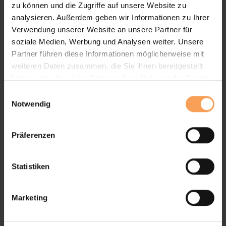
zu können und die Zugriffe auf unsere Website zu
Fenstermarkisen
analysieren. Außerdem geben wir Informationen zu Ihrer
Verwendung unserer Website an unsere Partner für
soziale Medien, Werbung und Analysen weiter. Unsere
Partner führen diese Informationen möglicherweise mit
weiteren Daten zusammen, die Sie ihnen bereitgestellt
haben oder die sie im Rahmen Ihrer Nutzung der Dienste
gesammelt haben.
E
Notwendig
i
n
w
Präferenzen
i
l
l
Statistiken
i
g
Fenster – Markise Nova Hüppe
Marketing
u
– Modell Solaroll SZ
n