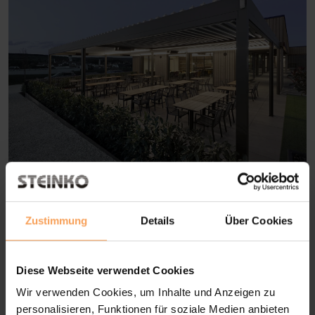
Lamellendächer bieten flexiblen
Sonnenschutz und schaffen eine
Zustimmung
Details
Über Cookies
angenehme Wohlfühlatmosphäre im
Freien.
Diese Webseite verwendet Cookies
Wir verwenden Cookies, um Inhalte und Anzeigen zu
personalisieren, Funktionen für soziale Medien anbieten