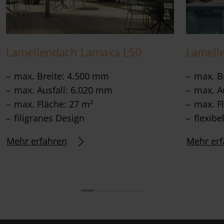
Lamellendach Lamaxa L50
Lamell
max. Breite: 4.500 mm
max. B
max. Ausfall: 6.020 mm
max. A
max. Fläche: 27 m²
max. F
filigranes Design
flexibe
Mehr erfahren
Mehr erf