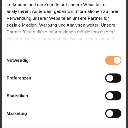
zu können und die Zugriffe auf unsere Website zu
analysieren. Außerdem geben wir Informationen zu Ihrer
Verwendung unserer Website an unsere Partner für
soziale Medien, Werbung und Analysen weiter. Unsere
Partner führen diese Informationen möglicherweise mit
weiteren Daten zusammen, die Sie ihnen bereitgestellt
haben oder die sie im Rahmen Ihrer Nutzung der Dienste
gesammelt haben.
E
Notwendig
i
n
w
Präferenzen
i
l
l
Statistiken
i
g
Marketing
u
n