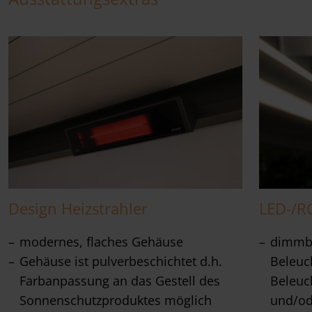
Design Heizstrahler
LED-/R
modernes, flaches Gehäuse
dimmba
Gehäuse ist pulverbeschichtet d.h.
Beleuc
Farbanpassung an das Gestell des
Beleuc
Sonnenschutzproduktes möglich
und/od