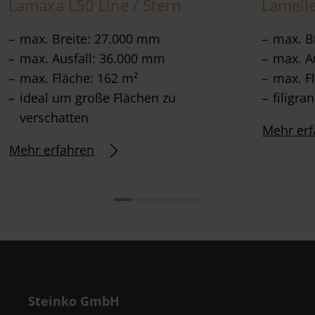
Lamaxa L50 Line / Stern
Lamell
max. Breite: 27.000 mm
max. B
max. Ausfall: 36.000 mm
max. A
max. Fläche: 162 m²
max. F
ideal um große Flächen zu
filigra
verschatten
Mehr erf
Mehr erfahren
Steinko GmbH