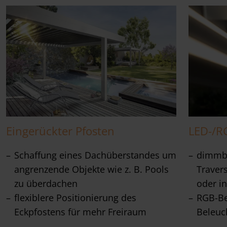
Eingerückter Pfosten
LED-/R
Schaffung eines Dachüberstandes um
dimmba
angrenzende Objekte wie z. B. Pools
Travers
zu überdachen
oder in
flexiblere Positionierung des
RGB-Be
Eckpfostens für mehr Freiraum
Beleuc