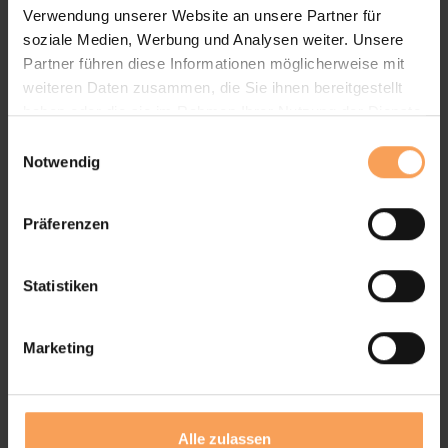
Verwendung unserer Website an unsere Partner für
soziale Medien, Werbung und Analysen weiter. Unsere
Partner führen diese Informationen möglicherweise mit
weiteren Daten zusammen, die Sie ihnen bereitgestellt
haben oder die sie im Rahmen Ihrer Nutzung der Dienste
gesammelt haben.
E
Notwendig
i
n
w
Präferenzen
i
l
l
Statistiken
i
g
Marketing
u
n
g
s
Alle zulassen