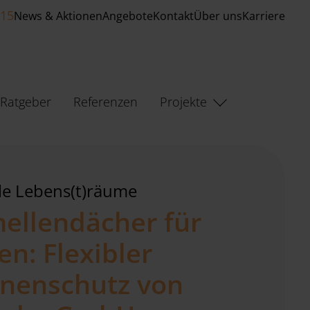
515
News & Aktionen
Angebote
Kontakt
Über uns
Karriere
Ratgeber
Referenzen
Projekte
lle Lebens(t)räume
ellendächer für
en: Flexibler
nenschutz von