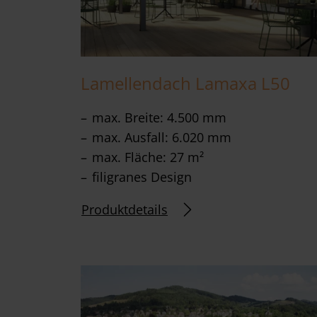
w
a
h
l
Lamellendach Lamaxa L50
max. Breite: 4.500 mm
max. Ausfall: 6.020 mm
max. Fläche: 27 m²
filigranes Design
Produktdetails