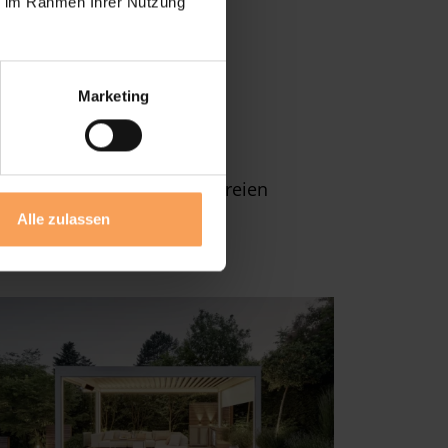
ie im Rahmen Ihrer Nutzung
Marketing
ereint
Schutzfunktion
,
chöpfen Sie das Leben im Freien
Alle zulassen