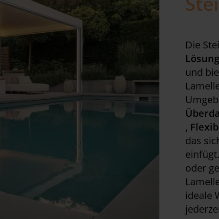
Ste
Die St
Lösun
und bie
Lamell
Umgebu
Überd
, Flexi
das sic
einfügt
oder g
Lamelle
ideale
jederze