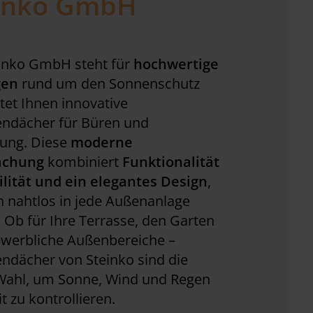
inko GmbH
einko GmbH steht für
hochwertige
gen
rund um den Sonnenschutz
tet Ihnen innovative
endächer für Büren und
ng. Diese
moderne
achung
kombiniert
Funktionalität
bilität und ein elegantes Design
,
h nahtlos in jede Außenanlage
. Ob für Ihre Terrasse, den Garten
ewerbliche Außenbereiche –
ndächer von Steinko sind die
 Wahl, um Sonne, Wind und Regen
it zu kontrollieren.