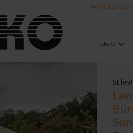
+49 (0) 5251 527
Produkte
Stilvo
Lam
Bür
Son