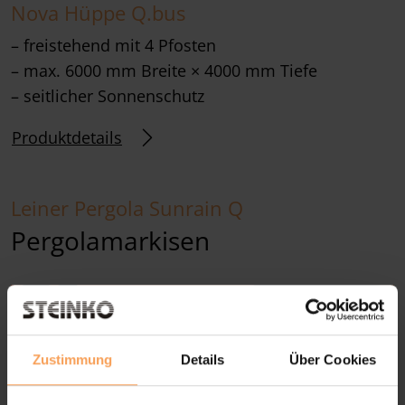
Nova Hüppe Q.bus
– freistehend mit 4 Pfosten
– max. 6000 mm Breite × 4000 mm Tiefe
– seitlicher Sonnenschutz
Produktdetails
Leiner Pergola Sunrain Q
Pergolamarkisen
Zustimmung
Details
Über Cookies