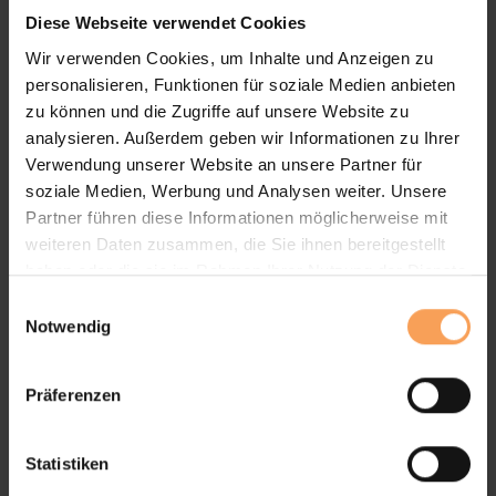
Diese Webseite verwendet Cookies
Wir verwenden Cookies, um Inhalte und Anzeigen zu
personalisieren, Funktionen für soziale Medien anbieten
zu können und die Zugriffe auf unsere Website zu
analysieren. Außerdem geben wir Informationen zu Ihrer
Verwendung unserer Website an unsere Partner für
soziale Medien, Werbung und Analysen weiter. Unsere
Leiner Pergola Sunrain Q
Partner führen diese Informationen möglicherweise mit
– Konstruktion mit 4 Stützen (freistehend) oder 2
weiteren Daten zusammen, die Sie ihnen bereitgestellt
Stützen (Wandmontage)
haben oder die sie im Rahmen Ihrer Nutzung der Dienste
– Höhe: bis max. 300 cm
gesammelt haben.
E
Notwendig
i
Produktdetails
n
w
Präferenzen
i
Vorteile unserer
l
l
Statistiken
Pergolamarkisen
i