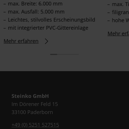
max. Breite: 6.000 mm
max. T
max. Ausfall: 5.000 mm
filigra
Leichtes, stilvolles Erscheinungsbild
hohe W
mit integrierter PVC-Gittereinlage
Mehr erf
Mehr erfahren
Steinko GmbH
Im Dörener Feld 15
33100 Paderborn
+49 (0) 5251 527515