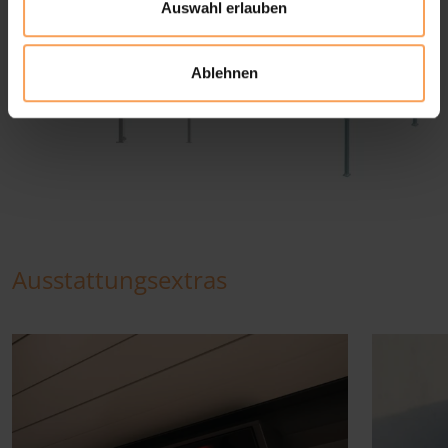
s
Auswahl erlauben
w
a
Ablehnen
h
l
Ausstattungsextras