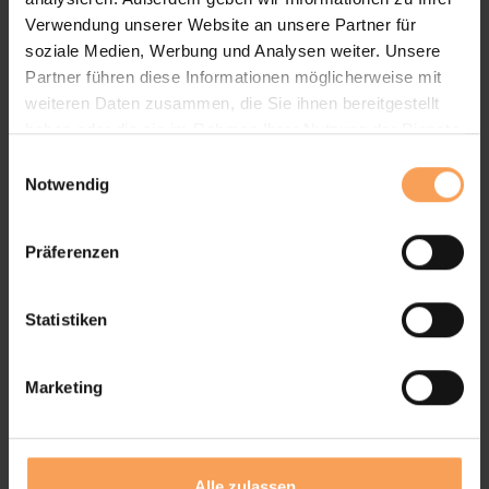
Verwendung unserer Website an unsere Partner für
soziale Medien, Werbung und Analysen weiter. Unsere
Partner führen diese Informationen möglicherweise mit
weiteren Daten zusammen, die Sie ihnen bereitgestellt
haben oder die sie im Rahmen Ihrer Nutzung der Dienste
gesammelt haben.
E
Notwendig
i
n
w
Präferenzen
i
l
l
Statistiken
i
g
Marketing
u
n
g
s
Alle zulassen