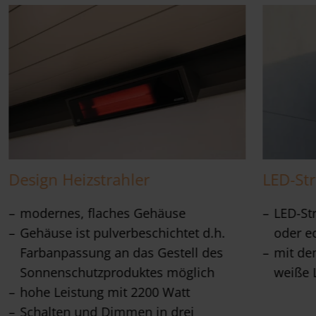
Design Heizstrahler
LED-Str
modernes, flaches Gehäuse
LED-St
Gehäuse ist pulverbeschichtet d.h.
oder e
Farbanpassung an das Gestell des
mit de
Sonnenschutzproduktes möglich
weiße L
hohe Leistung mit 2200 Watt
Schalten und Dimmen in drei