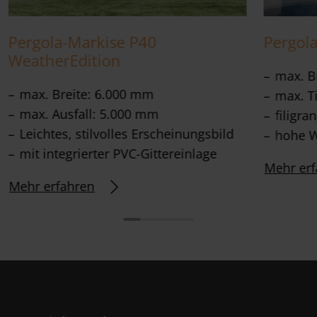
Pergola-Markise P40
Pergol
WeatherEdition
max. B
max. Breite: 6.000 mm
max. T
max. Ausfall: 5.000 mm
filigra
Leichtes, stilvolles Erscheinungsbild
hohe W
mit integrierter PVC-Gittereinlage
Mehr erf
Mehr erfahren