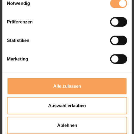
Notwendig
i
n
w
Präferenzen
i
l
l
Statistiken
i
g
Marketing
u
n
g
s
Alle zulassen
a
u
s
Auswahl erlauben
w
a
Ablehnen
h
l