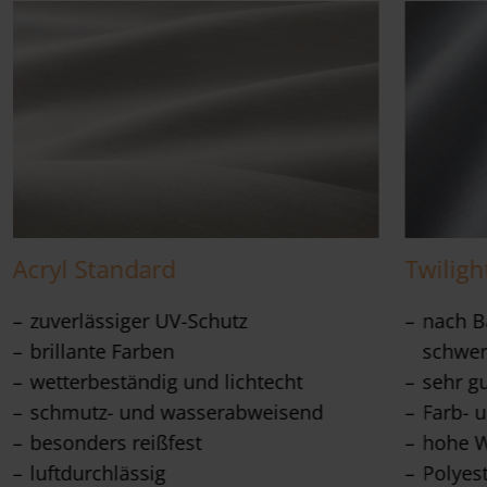
Acryl Standard
Twiligh
zuverlässiger UV-Schutz
nach Ba
brillante Farben
schwer
wetterbeständig und lichtecht
sehr g
schmutz- und wasserabweisend
Farb- u
besonders reißfest
hohe W
luftdurchlässig
Polyes