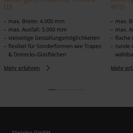
D3
W10
max. Breite: 4.000 mm
max. B
max. Ausfall: 5.000 mm
max. A
vielseitige Gestaltungsmöglichkeiten
flache
flexibel für Sonderformen wie Trapez-
runde 
& Dreiecks-Glasflächen
wählba
Mehr erfahren
Mehr erf
Steinko GmbH