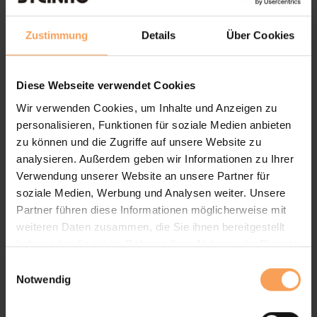
Zustimmung
Details
Über Cookies
Diese Webseite verwendet Cookies
Wir verwenden Cookies, um Inhalte und Anzeigen zu
personalisieren, Funktionen für soziale Medien anbieten
zu können und die Zugriffe auf unsere Website zu
analysieren. Außerdem geben wir Informationen zu Ihrer
Verwendung unserer Website an unsere Partner für
soziale Medien, Werbung und Analysen weiter. Unsere
Partner führen diese Informationen möglicherweise mit
weiteren Daten zusammen, die Sie ihnen bereitgestellt
haben oder die sie im Rahmen Ihrer Nutzung der Dienste
gesammelt haben.
E
Notwendig
i
n
w