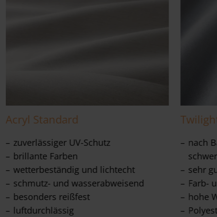
Acryl Standard
Twiligh
zuverlässiger UV-Schutz
nach Ba
brillante Farben
schwer
wetterbeständig und lichtecht
sehr g
schmutz- und wasserabweisend
Farb- u
besonders reißfest
hohe W
luftdurchlässig
Polyes