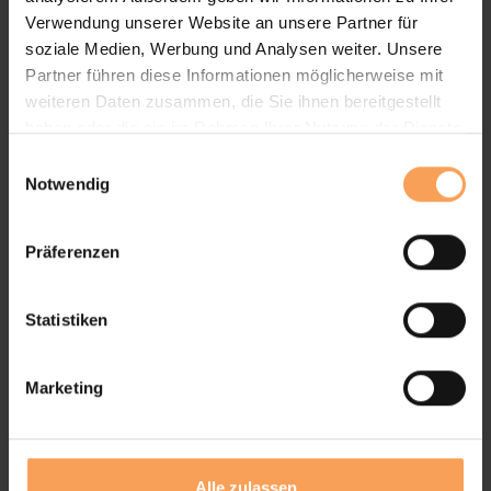
Verwendung unserer Website an unsere Partner für
soziale Medien, Werbung und Analysen weiter. Unsere
Partner führen diese Informationen möglicherweise mit
weiteren Daten zusammen, die Sie ihnen bereitgestellt
haben oder die sie im Rahmen Ihrer Nutzung der Dienste
gesammelt haben.
E
Notwendig
i
n
w
Präferenzen
i
l
l
Statistiken
i
g
Marketing
u
n
g
s
Alle zulassen