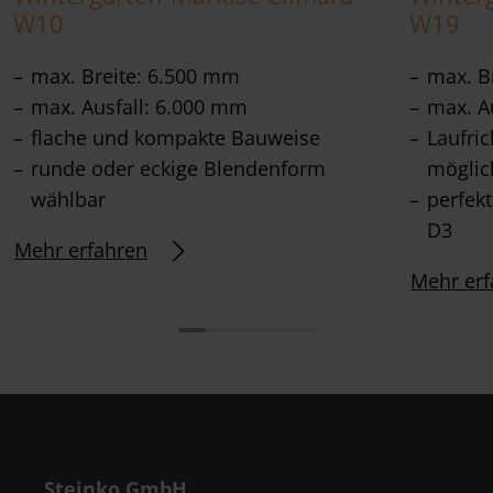
W10
W19
max. Breite: 6.500 mm
max. B
max. Ausfall: 6.000 mm
max. A
flache und kompakte Bauweise
Laufri
runde oder eckige Blendenform
möglic
wählbar
perfek
D3
Mehr erfahren
Mehr erf
Steinko GmbH