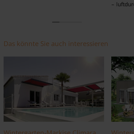
luftdur
Das könnte Sie auch interessieren
Wintergarten-Markise Climara
Winter