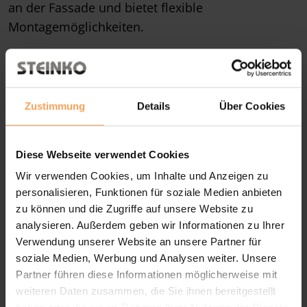
an der Fassade und bietet flexible
Montagemöglichkeiten.
Fenster-System-Außenjalousie
:
Bietet perfekte Wärmedämmung durch die
Integration in die Fassade, sowohl verdeckt als
Zustimmung
Details
Über Cookies
auch sichtbar, und vermeidet Wärmebrücken.
Diese Webseite verwendet Cookies
Vorbau-Außenjalousie
:
Wir verwenden Cookies, um Inhalte und Anzeigen zu
Kombinierbar mit Vorbau-Rollläden, vereinfacht
personalisieren, Funktionen für soziale Medien anbieten
die Montage und vermeidet zusätzliche
zu können und die Zugriffe auf unsere Website zu
Wärmebrücken. Ideal für einheitliche Gestaltung.
analysieren. Außerdem geben wir Informationen zu Ihrer
Verwendung unserer Website an unsere Partner für
Neubau-Aufsetz-Außenjalousie
:
soziale Medien, Werbung und Analysen weiter. Unsere
Partner führen diese Informationen möglicherweise mit
Wird während der Bauphase installiert, ideal bei
weiteren Daten zusammen, die Sie ihnen bereitgestellt
Neubauten oder Sanierungen. Bietet verbesserten