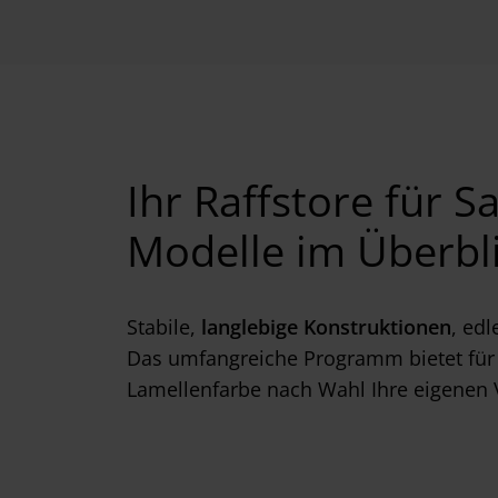
w
a
h
l
Ihr Raffstore für 
Modelle im Überbl
Stabile,
langlebige Konstruktionen
, edl
Das umfangreiche Programm bietet für 
Lamellenfarbe nach Wahl Ihre eigenen 