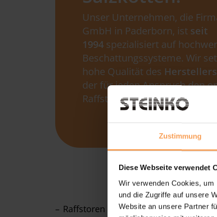
Unser Unternehmen, die Firm
GmbH in Paderborn, ist
seit
1994
spezialisiert auf hochwer
Beschattungssysteme. Wir set
hohe Qualität des
Herstelle
der für jeden Anspruch den o
Raffstore für Salzkotten produz
Zustimmung
Diese Webseite verwendet 
Wir verwenden Cookies, um I
und die Zugriffe auf unsere 
Website an unsere Partner fü
Raffstoren sorgen für ein
angenehme