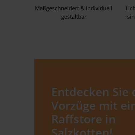
Maßgeschneidert & individuell
Lic
gestaltbar
sin
Entdecken Sie 
Vorzüge mit e
Raffstore in
Salzkotten!