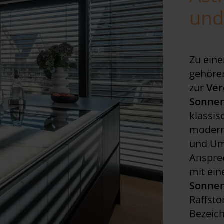
und
Zu ein
gehören
zur
Ver
Sonne
klassis
moderne
und Um
Anspre
mit ei
Sonne
Raffsto
Bezeic