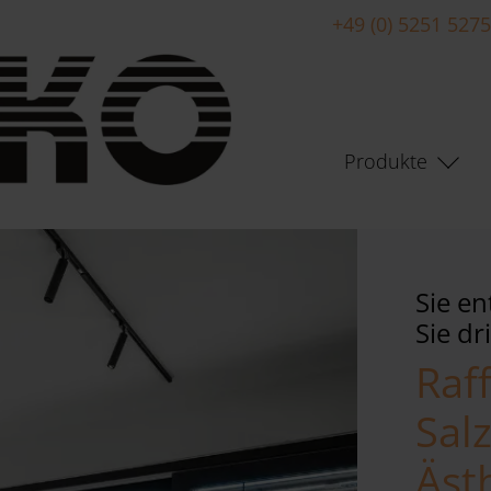
+49 (0) 5251 527
Produkte
Sie en
Sie d
Raf
Sal
Äst