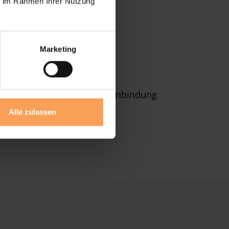
ie im Rahmen Ihrer Nutzung
Marketing
b, der das Hochziehen und
er
Fernbedienung
und die Anbindung
Alle zulassen