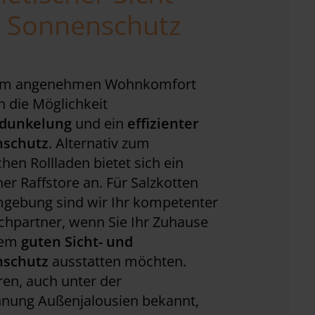
 Sonnenschutz
em angenehmen Wohnkomfort
 die Möglichkeit
dunkelung
und ein
effizienter
nschutz
. Alternativ zum
chen Rollladen bietet sich ein
r Raffstore an. Für Salzkotten
gebung sind wir Ihr kompetenter
chpartner, wenn Sie Ihr Zuhause
nem
guten Sicht- und
nschutz
ausstatten möchten.
ren, auch unter der
hnung Außenjalousien bekannt,