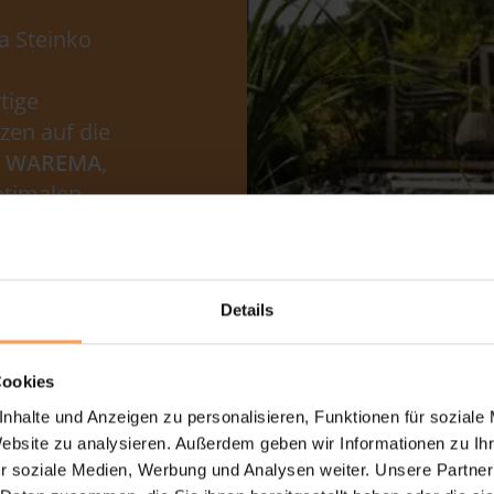
a Steinko
tige
zen auf die
rs WAREMA
,
ptimalen
iert.
Details
Cookies
nhalte und Anzeigen zu personalisieren, Funktionen für soziale
Website zu analysieren. Außerdem geben wir Informationen zu I
r soziale Medien, Werbung und Analysen weiter. Unsere Partner
s Wohnklima
in Innenräumen.