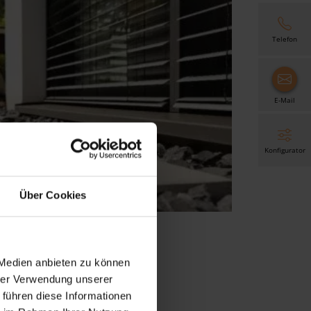
Telefon
E-Mail
Konfigurator
Über Cookies
 Medien anbieten zu können
hrer Verwendung unserer
 führen diese Informationen