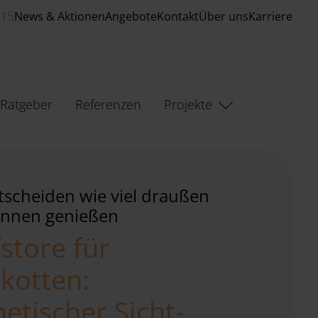
515
News & Aktionen
Angebote
Kontakt
Über uns
Karriere
Ratgeber
Referenzen
Projekte
tscheiden wie viel draußen
rinnen genießen
fstore für
zkotten:
hetischer Sicht-