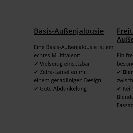
Basis-Außenjalousie
Frei
Auße
Eine Basis-Außenjalousie ist ein
echtes Multitalent:
Ein fr
✔
Vielseitig
einsetzbar
besond
✔ Zetra-Lamellen mit
✔
Ble
einem
geradlinigen Design
zwisc
✔ Gute
Abdunkelung
✔ Kein
Blende
Fassad