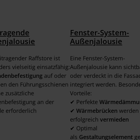
tragende
Fenster-System-
njalousie
Außenjalousie
eitragender Raffstore ist
Eine Fenster-System-
ers vielseitig einsatzfähig:
Außenjalousie kann sichtb
ndenbefestigung
auf oder
oder verdeckt in die Fassa
hen den Führungsschienen
integriert werden. Besond
e zusätzliche
Vorteile:
nbefestigung an der
✔ Perfekte
Wärmedämmu
e erforderlich
✔
Wärmebrücken
werden
erfolgreich
vermieden
✔ Optimal
als
Gestaltungselement
ge