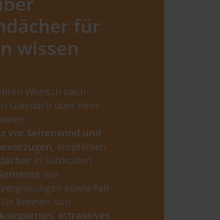
über
ndächer für
en wissen
 Ihren Wunsch nach
n Glasdach über Ihrer
 einen
z vor Seitenwind und
bevorzugen
, empfehlen
dächer
in Salzkotten
elemente
wie
tverglasungen sowie Falt-
Sie können sich
komplettes, attraktives