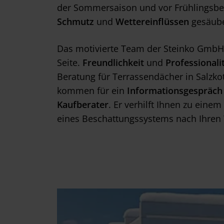
w
der Sommersaison und vor Frühlingsbeg
a
Schmutz
und
Wettereinflüssen
gesäube
h
l
Das motivierte Team der Steinko GmbH
Seite.
Freundlichkeit
und
Professionali
Beratung für Terrassendächer in Salzko
kommen für ein
Informationsgespräch
Kaufberater
. Er verhilft Ihnen zu einem
eines Beschattungssystems nach Ihren