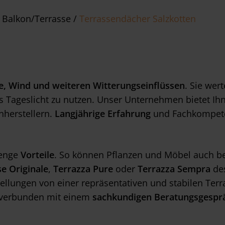
 Balkon/Terrasse
/
Terrassendächer Salzkotten
, Wind und weiteren Witterungseinflüssen
. Sie wer
 Tageslicht zu nutzen. Unser Unternehmen bietet Ihn
herstellern.
Langjährige Erfahrung
und Fachkompete
Menge
Vorteile
. So können Pflanzen und Möbel auch be
e Originale
,
Terrazza Pure
oder
Terrazza Sempra
des
tellungen von einer repräsentativen und stabilen Te
 verbunden mit einem
sachkundigen Beratungsgespr