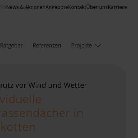
515
News & Aktionen
Angebote
Kontakt
Über uns
Karriere
Ratgeber
Referenzen
Projekte
chutz vor Wind und Wetter
viduelle
rassendächer in
zkotten