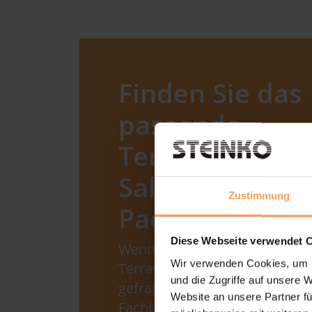
Finden Sie das
passende
Terrassendach 
Salzkotten bei 
Zustimmung
Paderborn
Diese Webseite verwendet 
Wenn Outdoor-Lösungen und
Wir verwenden Cookies, um I
Terrassendächer bei Ihnen in 
und die Zugriffe auf unsere 
gefragt sind, erreichen Sie un
Website an unsere Partner fü
Fachbetrieb in rund 25 Autom