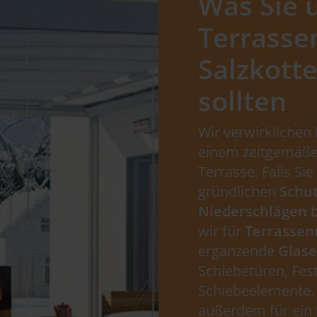
Was Sie 
Terrasse
Salzkott
sollten
Wir verwirklichen
einem zeitgemäße
Terrasse. Falls Sie
gründlichen
Schut
Niederschlägen 
wir für
Terrassen
ergänzende
Glas
Schiebetüren, Fes
Schiebeelemente. 
außerdem für ein