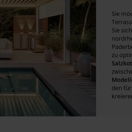
Sie möc
Terras
Sie sic
nordrhe
Paderb
zu opt
Salzko
zwisch
Modell
den für
kreiere