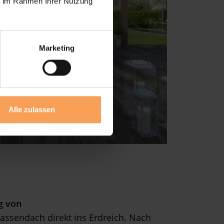
ie im Rahmen Ihrer Nutzung
Marketing
Alle zulassen
g von
assendach direkt ins Erdreich. Nach