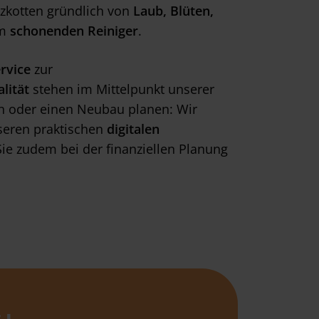
lzkotten gründlich von
Laub, Blüten,
em
schonenden Reiniger
.
ervice
zur
lität
stehen im Mittelpunkt unserer
en oder einen Neubau planen: Wir
seren praktischen
digitalen
Sie zudem bei der finanziellen Planung