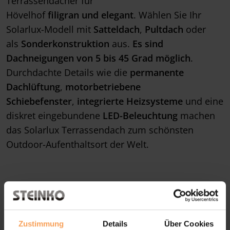
Terrassendächer für
Hövelhof
filigran und elegant
. Wählen Sie Ihr
Solarlux-Modell mit
Satteldach
,
Pultdach
oder
als
Sonderkonstruktion
aus.
Es sind
Dachneigungen von 5 bis 45 Grad möglich
.
Durchdachte Details wie die
permanente
Dachlüftung
,
motorbetriebene
Schiebefenster
,
integrierte Heizsysteme
und eine
diskret eingebundene
LED-Beleuchtung
machen
das Solarlux Terrassendach zum schönsten
Outdoor-Aufenthaltsort der Welt.
Zustimmung
Details
Über Cookies