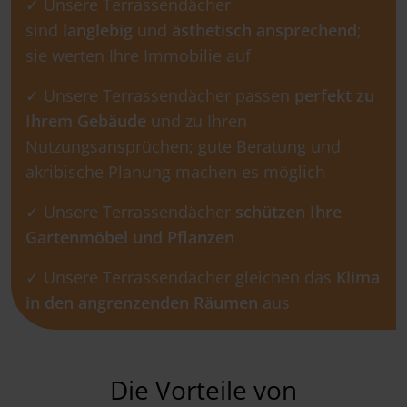
✓ Unsere Terrassendächer
sind
langlebig
und
ästhetisch ansprechend
;
sie werten Ihre Immobilie auf
✓ Unsere Terrassendächer passen
perfekt zu
Ihrem Gebäude
und zu Ihren
Nutzungsansprüchen; gute Beratung und
akribische Planung machen es möglich
✓ Unsere Terrassendächer
schützen Ihre
Gartenmöbel und Pflanzen
✓ Unsere Terrassendächer gleichen das
Klima
in den angrenzenden Räumen
aus
Die Vorteile von