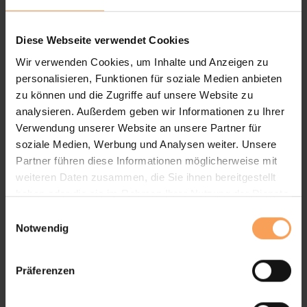
Bitte akzeptieren Sie die
Marketing
Cookies, damit Sie diesen Inhalt sehen
Diese Webseite verwendet Cookies
können.
Wir verwenden Cookies, um Inhalte und Anzeigen zu
personalisieren, Funktionen für soziale Medien anbieten
zu können und die Zugriffe auf unsere Website zu
analysieren. Außerdem geben wir Informationen zu Ihrer
Lassen Sie sich inspirieren
Verwendung unserer Website an unsere Partner für
soziale Medien, Werbung und Analysen weiter. Unsere
Terrassendächer von WAREMA
Partner führen diese Informationen möglicherweise mit
weiteren Daten zusammen, die Sie ihnen bereitgestellt
haben oder die sie im Rahmen Ihrer Nutzung der Dienste
Unsere Terrassendächer entstehen in enger
gesammelt haben.
E
Zusammenarbeit mit unserem Partner WAREMA,
Notwendig
i
dem führenden Hersteller für
n
Sonnenschutzlösungen
„Made in Germany“
.
w
Präferenzen
i
In unserem Video erfahren Sie mehr über die
l