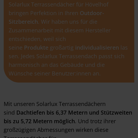
Solarlux Terrassendächer für Hövelhof
bringen Perfektion in Ihren
Outdoor-
Sitzbereich
. Wir haben uns für die
Zusammenarbeit mit diesem Hersteller
entschieden, weil sich
seine
Produkte
großartig
individualisieren
las
sen. Jedes Solarlux Terrassendach passt sich
harmonisch an das Gebäude und die
Wünsche seiner Benutzer:innen an.
Mit unseren Solarlux Terrassendächern
sind
Dachtiefen bis 6,37 Metern und Stützweiten
bis zu 5,72 Metern möglich
. Und trotz ihrer
großzügigen Abmessungen wirken diese