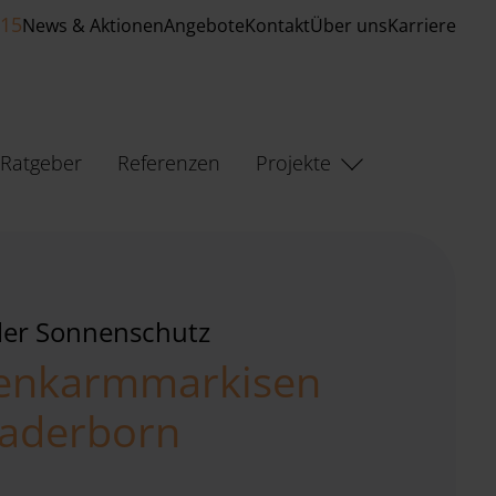
515
News & Aktionen
Angebote
Kontakt
Über uns
Karriere
Ratgeber
Referenzen
Projekte
ller Sonnenschutz
enkarmmarkisen
Paderborn