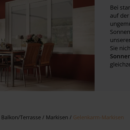
Bei sta
auf der
ungemüt
Sonnens
unsere
Sie nic
Sonnen
gleichz
 Balkon/Terrasse
/
Markisen
/
Gelenkarm-Markisen