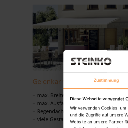
Gelenkarm-Markise Terrea H
Zustimmung
max. Breite: 7.000 mm
Diese Webseite verwendet 
max. Ausfall: 4.000 mm
Wir verwenden Cookies, um I
Regendach & optionale Tuchschale
und die Zugriffe auf unsere 
viele Gestaltungsmöglichkeiten
Website an unsere Partner fü