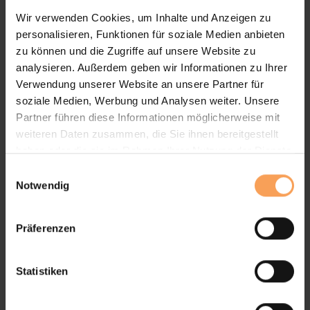
Wir verwenden Cookies, um Inhalte und Anzeigen zu
personalisieren, Funktionen für soziale Medien anbieten
zu können und die Zugriffe auf unsere Website zu
analysieren. Außerdem geben wir Informationen zu Ihrer
Verwendung unserer Website an unsere Partner für
soziale Medien, Werbung und Analysen weiter. Unsere
Partner führen diese Informationen möglicherweise mit
weiteren Daten zusammen, die Sie ihnen bereitgestellt
Smart Home-Technologien vernetzen
haben oder die sie im Rahmen Ihrer Nutzung der Dienste
Ihre Geräte für mehr Komfort,
gesammelt haben.
E
Sicherheit und Energieeffizienz – alles
Notwendig
i
steuerbar per App oder Sprachbefehl.
n
w
Präferenzen
i
l
l
Statistiken
i
g