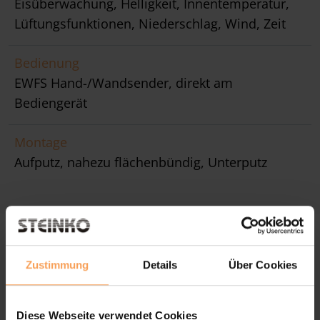
Eisüberwachung, Helligkeit, Innentemperatur,
Lüftungsfunktionen, Niederschlag, Wind, Zeit
Bedienung
EWFS Hand-/Wandsender, direkt am
Bediengerät
Montage
Aufputz, nahezu flächenbündig, Unterputz
Zustimmung
Details
Über Cookies
Diese Webseite verwendet Cookies