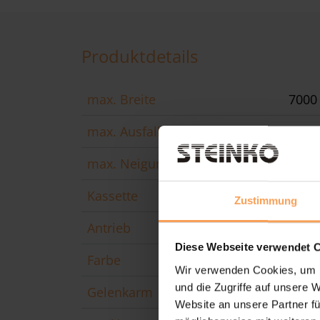
Produktdetails
max. Breite
700
max. Ausfall
400
max. Neigungswinkel
35°
Kassette
240 
Zustimmung
Antrieb
Moto
Diese Webseite verwendet 
Farbe
Pulv
Wir verwenden Cookies, um I
und die Zugriffe auf unsere 
Gelenkarm
Kraft
Website an unsere Partner fü