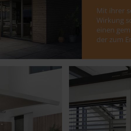
Mit ihrer
Wirkung s
einen gem
der zum E