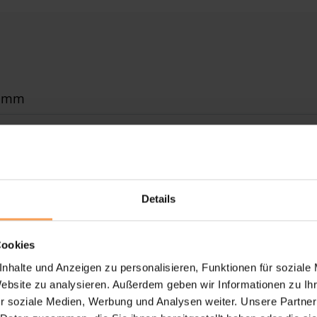
0 mm
0 mm
x 190 mm
Details
r, WMS Funkmotor
Cookies
erbeschichtet gem. WAREMA Farbwelt
nhalte und Anzeigen zu personalisieren, Funktionen für soziale
Website zu analysieren. Außerdem geben wir Informationen zu I
übertragung durch Kette/Seil, optional Segment
r soziale Medien, Werbung und Analysen weiter. Unsere Partner