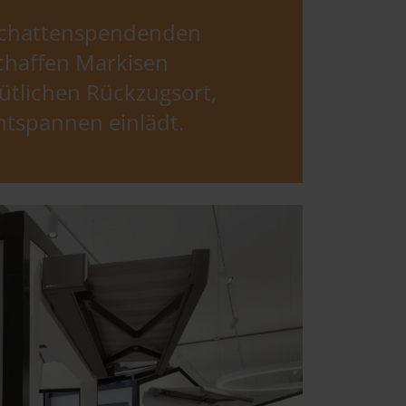
 schattenspendenden
chaffen Markisen
ütlichen Rückzugsort,
ntspannen einlädt.